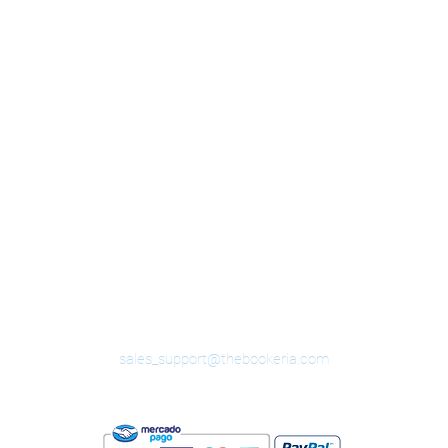
BOOKeRIA
sales_support@thebookeria.com
(818)3660363