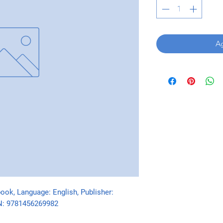
Ag
ook, Language: English, Publisher: 
BN: 9781456269982