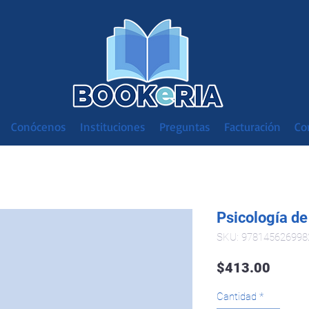
Conócenos
Instituciones
Preguntas
Facturación
Co
Psicología de
SKU: 978145626998
Preci
$413.00
Cantidad
*