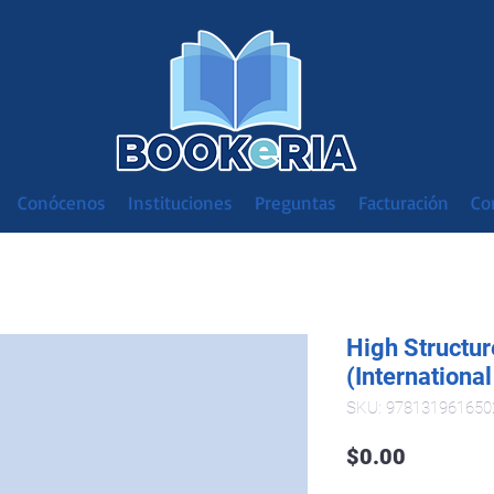
Conócenos
Instituciones
Preguntas
Facturación
Co
High Structu
(International
SKU: 978131961650
Precio
$0.00