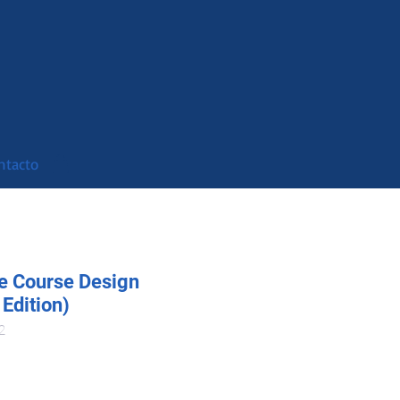
ntacto
re Course Design
 Edition)
2