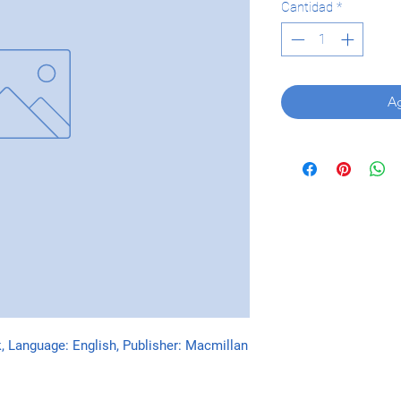
Cantidad
*
Ag
k, Language: English, Publisher: Macmillan 