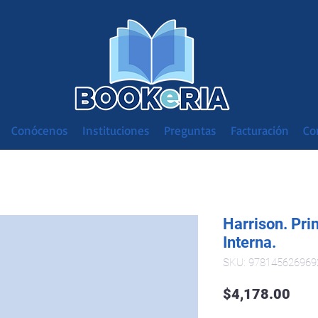
Conócenos
Instituciones
Preguntas
Facturación
Co
Harrison. Pri
Interna.
SKU: 978145626969
Prec
$4,178.00