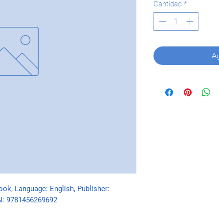
Cantidad
*
Ag
ook, Language: English, Publisher: 
BN: 9781456269692