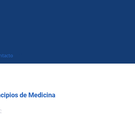
ntacto
ncipios de Medicina
2
io