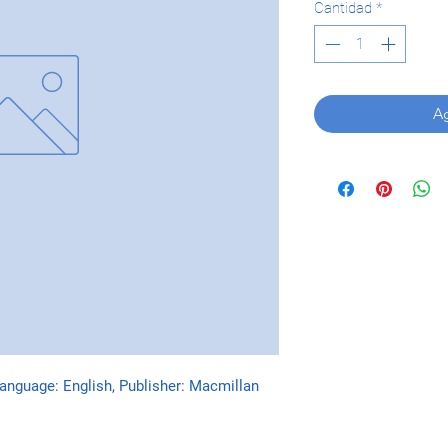
Cantidad
*
Ag
Language: English, Publisher: Macmillan 