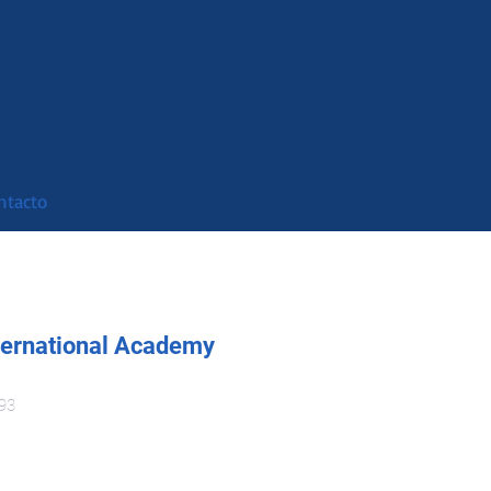
ntacto
nternational Academy
93