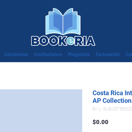
Conócenos
Instituciones
Preguntas
Facturación
Co
Costa Rica I
AP Collection
SKU: SUB-33759303
Precio
$0.00