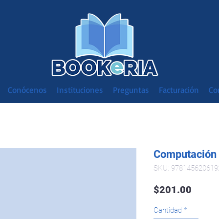
Conócenos
Instituciones
Preguntas
Facturación
Co
Computación 
SKU: 978145620619
Preci
$201.00
Cantidad
*