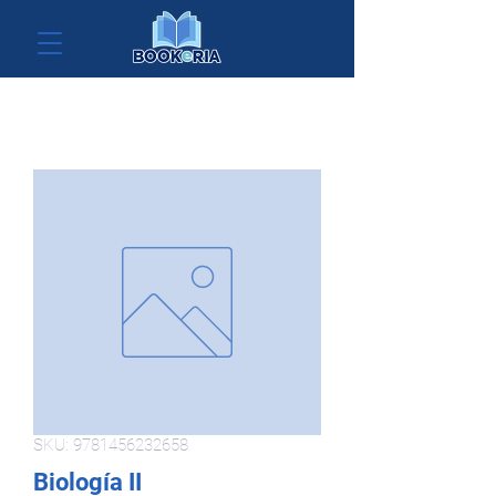
SKU: 9781456232658
Biología II