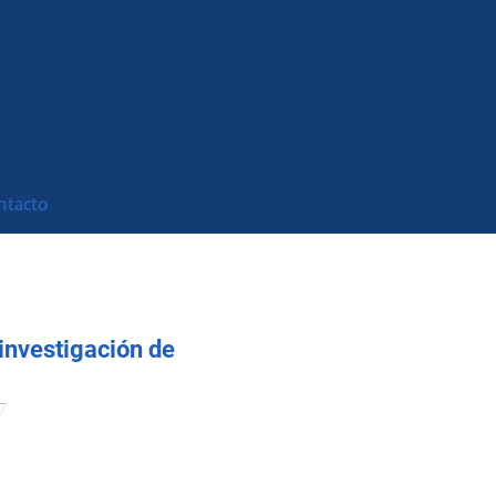
ntacto
 investigación de
7
o