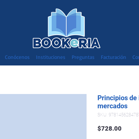
Conócenos
Instituciones
Preguntas
Facturación
Co
Principios de
mercados
SKU: 978145628478
Preci
$728.00