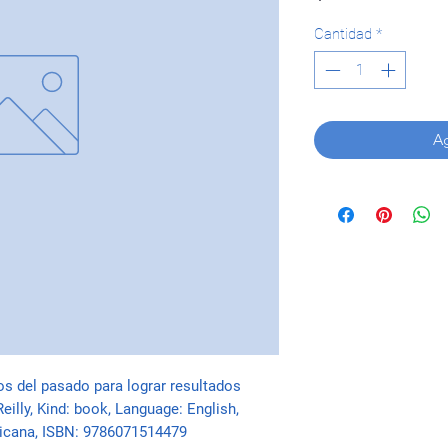
Cantidad
*
Ag
os del pasado para lograr resultados 
eilly, Kind: book, Language: English, 
ricana, ISBN: 9786071514479