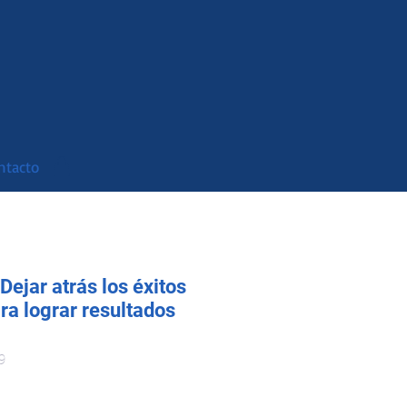
ntacto
Dejar atrás los éxitos
ra lograr resultados
9
o