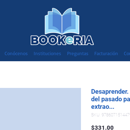
Conócenos
Instituciones
Preguntas
Facturación
Co
Desaprender. 
del pasado pa
extrao...
SKU: 978607151447
Preci
$331.00