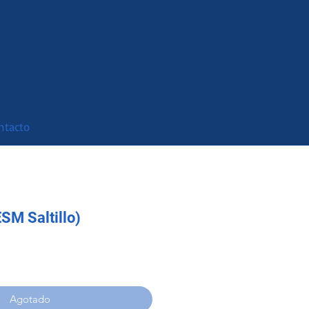
ntacto
ESM Saltillo)
o
Agotado